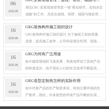
06
湖北GRC 安装现场管理是一项“看似细节、实则决定
2026-08
成败”的工作。尤其在放线、背楞、锚固与缝处理这
些环节，任何一处偏差都可能在后续造成表面观感
GRG装饰构件施工组织设计
不稳定、收口不齐甚至局部脱落
16
GRG装饰构件施工组织设计 为了确保工程的质量、
2020-06
进度，提高施工效率，公司特设项目经理、现场技
术负责人、施工员、施工工长、安装队长、安装队
GRG为何有广泛用途
员、专职电工、 焊工、机具工、技
16
如今建筑领域的飞速发展，有效地带动了其他产业
2020-06
的快速进步，由于现在人们的生活追求不断提高，
对于建筑风格来说，也有了不同的要求，为了满足
GRG造型定制有怎样的实际作用
建筑施工的设计风格，使用了许多
16
如今对新产品的生产制造来说，特别注重环保的生
2020-06
产要求，因此，许多新型的环保产品不断的出现在
市场中，以满足了实际的使用要求，在建筑施工领
域中，由于施工中的许多不同原因