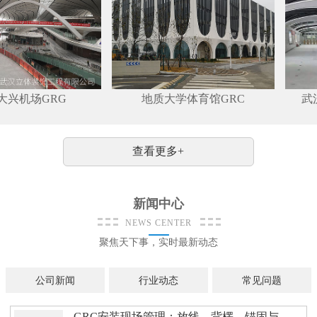
机场GRG
地质大学体育馆GRC
武汉地
查看更多+
新闻中心
NEWS CENTER
聚焦天下事，实时最新动态
公司新闻
行业动态
常见问题
GRC安装现场管理：放线、背楞、锚固与缝处理的