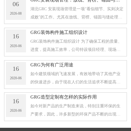
06
湖北GRC 安装现场管理是一项“看似细节、实则决定
2026-08
成败”的工作。尤其在放线、背楞、锚固与缝处理这
些环节，任何一处偏差都可能在后续造成表面观感
GRG装饰构件施工组织设计
不稳定、收口不齐甚至局部脱落
16
GRG装饰构件施工组织设计 为了确保工程的质量、
2020-06
进度，提高施工效率，公司特设项目经理、现场技
术负责人、施工员、施工工长、安装队长、安装队
GRG为何有广泛用途
员、专职电工、 焊工、机具工、技
16
如今建筑领域的飞速发展，有效地带动了其他产业
2020-06
的快速进步，由于现在人们的生活追求不断提高，
对于建筑风格来说，也有了不同的要求，为了满足
GRG造型定制有怎样的实际作用
建筑施工的设计风格，使用了许多
16
如今对新产品的生产制造来说，特别注重环保的生
2020-06
产要求，因此，许多新型的环保产品不断的出现在
市场中，以满足了实际的使用要求，在建筑施工领
域中，由于施工中的许多不同原因