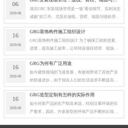
06
湖北GRC 安装现场管理是一项“看似细节、实则决定
2026-08
成败”的工作。尤其在放线、背楞、锚固与缝处理这
些环节，任何一处偏差都可能在后续造成表面观感
GRG装饰构件施工组织设计
不稳定、收口不齐甚至局部脱落
16
GRG装饰构件施工组织设计 为了确保工程的质量、
2020-06
进度，提高施工效率，公司特设项目经理、现场技
术负责人、施工员、施工工长、安装队长、安装队
GRG为何有广泛用途
员、专职电工、 焊工、机具工、技
16
如今建筑领域的飞速发展，有效地带动了其他产业
2020-06
的快速进步，由于现在人们的生活追求不断提高，
对于建筑风格来说，也有了不同的要求，为了满足
GRG造型定制有怎样的实际作用
建筑施工的设计风格，使用了许多
16
如今对新产品的生产制造来说，特别注重环保的生
2020-06
产要求，因此，许多新型的环保产品不断的出现在
市场中，以满足了实际的使用要求，在建筑施工领
域中，由于施工中的许多不同原因